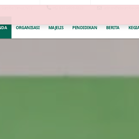
n Sumba Timur, NTT.
+62 821-0809-4323
admin@idisumba.or
NDA
ORGANISASI
MAJELIS
PENDIDIKAN
BERITA
KEGI