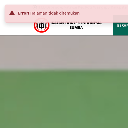
Jl. LD Dapawole, Matawai, Kec. Kota Waingapu, Kabupate
Error!
Halaman tidak ditemukan
BERA