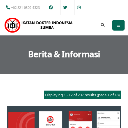
+62 821-0809-4323
Berita & Informasi
Displaying 1 - 12 of 207 results (page 1 of 18)