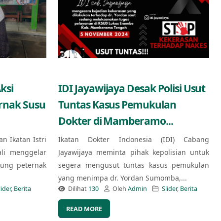
ksi
IDI Jayawijaya Desak Polisi Usut
ernak Susu
Tuntas Kasus Pemukulan
Dokter di Mamberamo...
an Ikatan Istri
Ikatan Dokter Indonesia (IDI) Cabang
ali menggelar
Jayawijaya meminta pihak kepolisian untuk
kung peternak
segera mengusut tuntas kasus pemukulan
yang menimpa dr. Yordan Sumomba,...
lider
,
Berita
Dilihat
130
Oleh
Admin
Slider
,
Berita
READ MORE