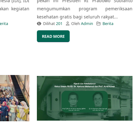
esia (IDI), IDI
pekan ini Presiden RI Prabowo Subianto
kan kegiatan
mengumumkan program pemeriksaan
kesehatan gratis bagi seluruh rakyat...
erita
Dilihat
201
Oleh
Admin
Berita
READ MORE