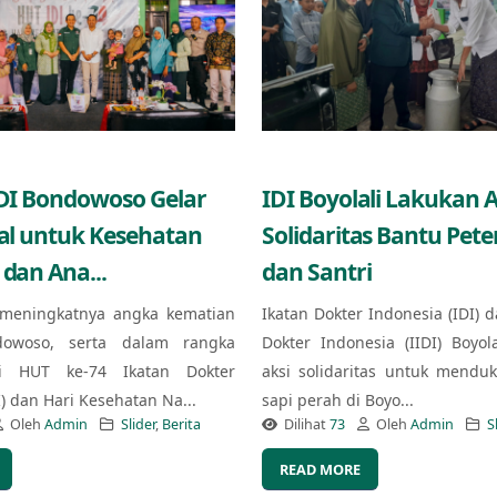
IDI Bondowoso Gelar
IDI Boyolali Lakukan A
ial untuk Kesehatan
Solidaritas Bantu Pet
 dan Ana...
dan Santri
meningkatnya angka kematian
Ikatan Dokter Indonesia (IDI) d
owoso, serta dalam rangka
Dokter Indonesia (IIDI) Boyol
i HUT ke-74 Ikatan Dokter
aksi solidaritas untuk mendu
I) dan Hari Kesehatan Na...
sapi perah di Boyo...
Oleh
Admin
Slider
,
Berita
Dilihat
73
Oleh
Admin
S
READ MORE