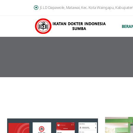
Jl. LD Dapawole, Matawai, Kec. Kota Waingapu, Kabupate
BERA