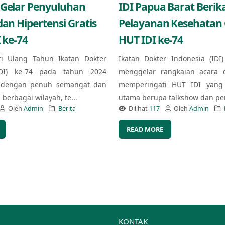
 Gelar Penyuluhan
IDI Papua Barat Berik
dan Hipertensi Gratis
Pelayanan Kesehatan G
 ke-74
HUT IDI ke-74
ri Ulang Tahun Ikatan Dokter
Ikatan Dokter Indonesia (IDI
IDI) ke-74 pada tahun 2024
menggelar rangkaian acara 
 dengan penuh semangat dan
memperingati HUT IDI yang 
berbagai wilayah, te...
utama berupa talkshow dan pe
Oleh
Admin
Berita
Dilihat
117
Oleh
Admin
READ MORE
KONTAK