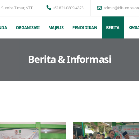
n Sumba Timur, NTT.
+62 821-0809-4323
admin@idisumba.or
NDA
ORGANISASI
MAJELIS
PENDIDIKAN
BERITA
KEGI
Berita & Informasi