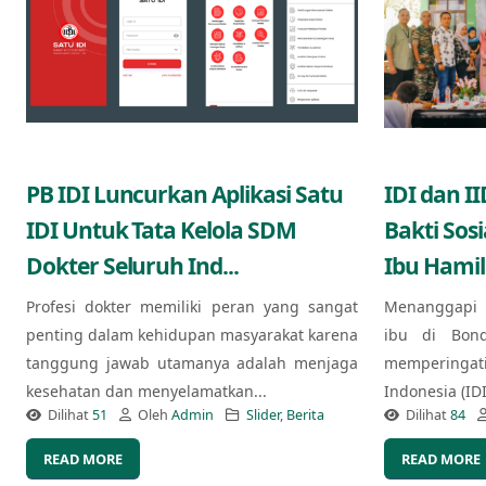
PB IDI Luncurkan Aplikasi Satu
IDI dan I
IDI Untuk Tata Kelola SDM
Bakti Sos
Dokter Seluruh Ind...
Ibu Hamil
Profesi dokter memiliki peran yang sangat
Menanggapi 
penting dalam kehidupan masyarakat karena
ibu di Bond
tanggung jawab utamanya adalah menjaga
memperingat
kesehatan dan menyelamatkan...
Indonesia (ID
Dilihat
51
Oleh
Admin
Slider
,
Berita
Dilihat
84
READ MORE
READ MORE