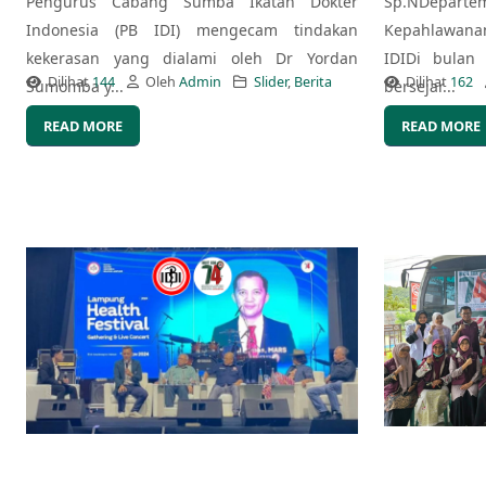
Pengurus Cabang Sumba Ikatan Dokter
Sp.NDepart
Indonesia (PB IDI) mengecam tindakan
Kepahlawana
kekerasan yang dialami oleh Dr Yordan
IDIDi bulan
Dilihat
144
Oleh
Admin
Slider
,
Berita
Dilihat
162
Sumomba y...
bersejar...
READ MORE
READ MORE