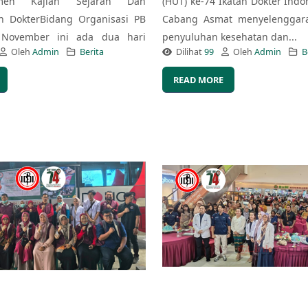
emen Kajian Sejarah Dan
(HUT) ke-74 Ikatan Dokter Indon
n DokterBidang Organisasi PB
Cabang Asmat menyelenggara
 November ini ada dua hari
penyuluhan kesehatan dan...
Oleh
Admin
Berita
Dilihat
99
Oleh
Admin
B
READ MORE