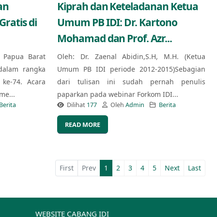
an
Kiprah dan Keteladanan Ketua
ratis di
Umum PB IDI: Dr. Kartono
Mohamad dan Prof. Azr...
) Papua Barat
Oleh: Dr. Zaenal Abidin,S.H, M.H. (Ketua
dalam rangka
Umum PB IDI periode 2012-2015)Sebagian
ke-74. Acara
dari tulisan ini sudah pernah penulis
me...
paparkan pada webinar Forkom IDI...
Berita
Dilihat
177
Oleh
Admin
Berita
READ MORE
First
Prev
1
2
3
4
5
Next
Last
WEBSITE CABANG IDI