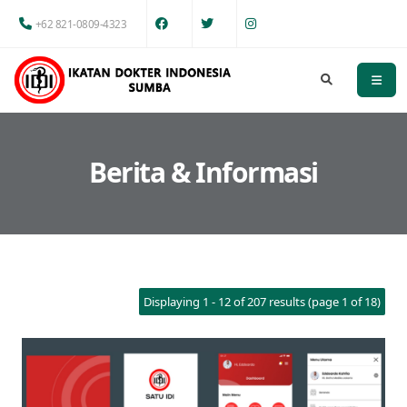
+62 821-0809-4323
Berita & Informasi
Displaying 1 - 12 of 207 results (page 1 of 18)