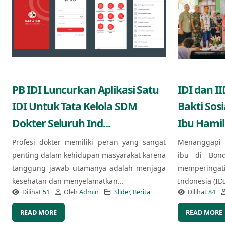
PB IDI Luncurkan Aplikasi Satu
IDI dan I
IDI Untuk Tata Kelola SDM
Bakti Sos
Dokter Seluruh Ind...
Ibu Hamil
Profesi dokter memiliki peran yang sangat
Menanggapi 
penting dalam kehidupan masyarakat karena
ibu di Bond
tanggung jawab utamanya adalah menjaga
memperingat
kesehatan dan menyelamatkan...
Indonesia (ID
Dilihat
51
Oleh
Admin
Slider
,
Berita
Dilihat
84
READ MORE
READ MORE