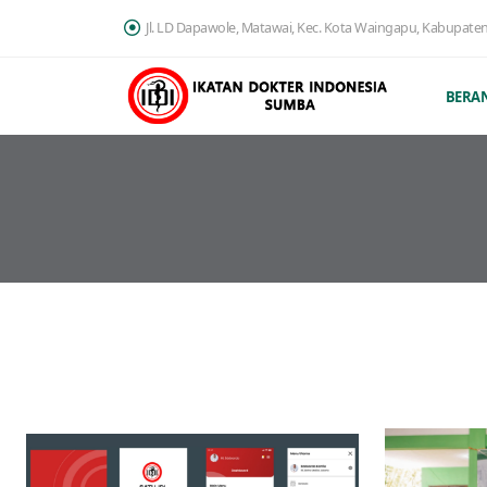
Jl. LD Dapawole, Matawai, Kec. Kota Waingapu, Kabupate
BERA