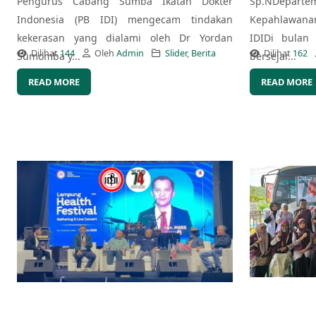
Pengurus Cabang Sumba Ikatan Dokter
Sp.NDepart
Indonesia (PB IDI) mengecam tindakan
Kepahlawana
kekerasan yang dialami oleh Dr Yordan
IDIDi bulan
Dilihat
144
Oleh
Admin
Slider
,
Berita
Dilihat
162
Sumomba y...
bersejar...
READ MORE
READ MORE