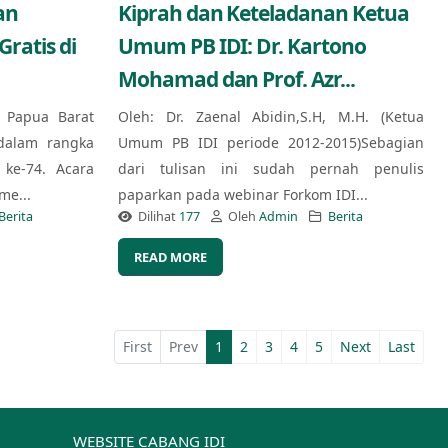
an
Kiprah dan Keteladanan Ketua
ratis di
Umum PB IDI: Dr. Kartono
Mohamad dan Prof. Azr...
) Papua Barat
Oleh: Dr. Zaenal Abidin,S.H, M.H. (Ketua
dalam rangka
Umum PB IDI periode 2012-2015)Sebagian
ke-74. Acara
dari tulisan ini sudah pernah penulis
me...
paparkan pada webinar Forkom IDI...
Berita
Dilihat
177
Oleh
Admin
Berita
READ MORE
First
Prev
1
2
3
4
5
Next
Last
WEBSITE CABANG IDI