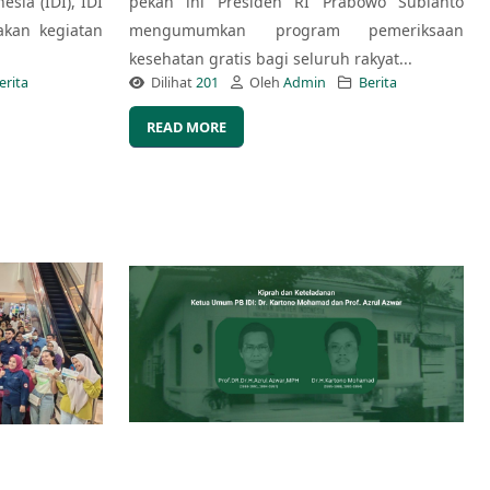
esia (IDI), IDI
pekan ini Presiden RI Prabowo Subianto
kan kegiatan
mengumumkan program pemeriksaan
kesehatan gratis bagi seluruh rakyat...
erita
Dilihat
201
Oleh
Admin
Berita
READ MORE