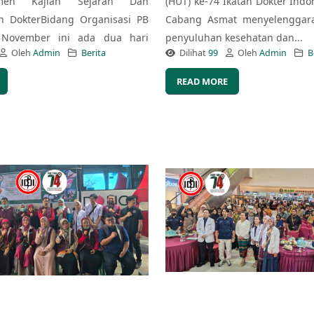
emen Kajian Sejarah Dan
(HUT) ke-74 Ikatan Dokter Indon
n DokterBidang Organisasi PB
Cabang Asmat menyelenggara
 November ini ada dua hari
penyuluhan kesehatan dan...
Oleh
Admin
Berita
Dilihat
99
Oleh
Admin
B
READ MORE