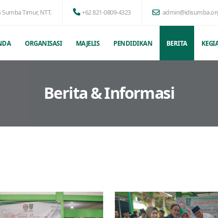
n Sumba Timur, NTT.
+62 821-0809-4323
admin@idisumba.or
NDA
ORGANISASI
MAJELIS
PENDIDIKAN
BERITA
KEGI
Berita & Informasi