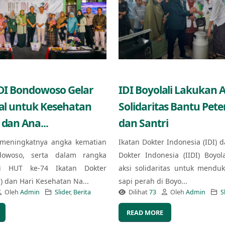
IDI Bondowoso Gelar
IDI Boyolali Lakukan A
ial untuk Kesehatan
Solidaritas Bantu Pet
 dan Ana...
dan Santri
meningkatnya angka kematian
Ikatan Dokter Indonesia (IDI) d
owoso, serta dalam rangka
Dokter Indonesia (IIDI) Boyol
i HUT ke-74 Ikatan Dokter
aksi solidaritas untuk mendu
I) dan Hari Kesehatan Na...
sapi perah di Boyo...
Oleh
Admin
Slider
,
Berita
Dilihat
73
Oleh
Admin
S
READ MORE