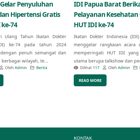
 Gelar Penyuluhan
IDI Papua Barat Berik
dan Hipertensi Gratis
Pelayanan Kesehatan G
 ke-74
HUT IDI ke-74
ri Ulang Tahun Ikatan Dokter
Ikatan Dokter Indonesia (IDI
IDI) ke-74 pada tahun 2024
menggelar rangkaian acara 
 dengan penuh semangat dan
memperingati HUT IDI yang 
berbagai wilayah, te...
utama berupa talkshow dan pe
Oleh
Admin
Berita
Dilihat
117
Oleh
Admin
READ MORE
KONTAK