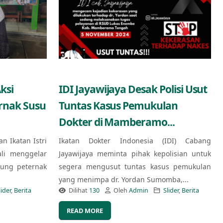
ksi
IDI Jayawijaya Desak Polisi Usut
ernak Susu
Tuntas Kasus Pemukulan
Dokter di Mamberamo...
an Ikatan Istri
Ikatan Dokter Indonesia (IDI) Cabang
ali menggelar
Jayawijaya meminta pihak kepolisian untuk
kung peternak
segera mengusut tuntas kasus pemukulan
yang menimpa dr. Yordan Sumomba,...
lider
,
Berita
Dilihat
130
Oleh
Admin
Slider
,
Berita
READ MORE