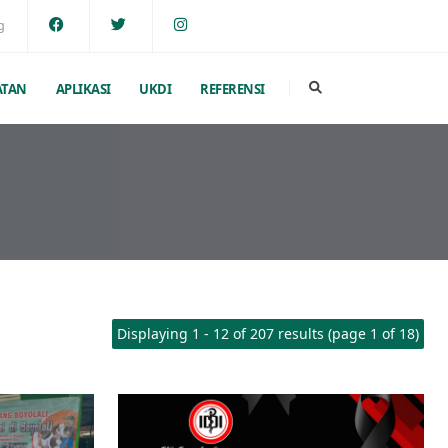
g
ATAN
APLIKASI
UKDI
REFERENSI
Displaying 1 - 12 of 207 results (page 1 of 18)