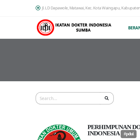
Jl. LD Dapawole, Matawai, Kec. Kota Waingapu, Kabupate
BERA
PERHIMPUNAN D
INDONESIA
#pdui