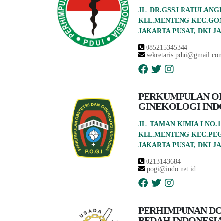
JL. DR.GSSJ RATULANGI
KEL.MENTENG KEC.GO
JAKARTA PUSAT, DKI JA
085215345344
sekretaris.pdui@gmail.co
PERKUMPULAN OB
GINEKOLOGI IND
JL. TAMAN KIMIA I NO.1
KEL.MENTENG KEC.PE
JAKARTA PUSAT, DKI JA
0213143684
pogi@indo.net.id
PERHIMPUNAN DO
BEDAH INDONESI