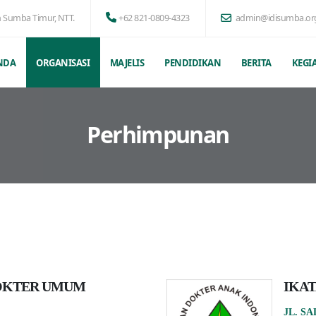
n Sumba Timur, NTT.
+62 821-0809-4323
admin@idisumba.or
NDA
ORGANISASI
MAJELIS
PENDIDIKAN
BERITA
KEGI
Perhimpunan
OKTER UMUM
IKAT
JL. S