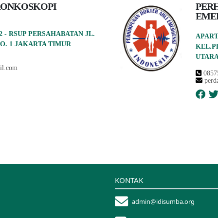
RONKOSKOPI
PER
EME
2 - RSUP PERSAHABATAN JL.
APART
O. 1 JAKARTA TIMUR
KEL.P
UTARA
il.com
0857
perd
KONTAK
admin@idisumba.org