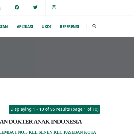
g
ATAN
APLIKASI
UKDI
REFERENSI
Displaying 1 - 10 of 95 results (page 1 of 10)
AN DOKTER ANAK INDONESIA
ALEMBA 1 NO.5 KEL.SENEN KEC.PASEBAN KOTA