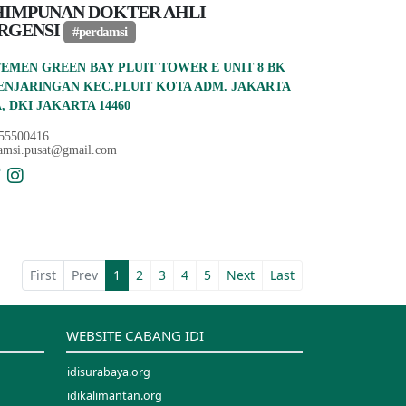
HIMPUNAN DOKTER AHLI
RGENSI
#perdamsi
EMEN GREEN BAY PLUIT TOWER E UNIT 8 BK
ENJARINGAN KEC.PLUIT KOTA ADM. JAKARTA
, DKI JAKARTA 14460
55500416
amsi.pusat@gmail.com
First
Prev
1
2
3
4
5
Next
Last
WEBSITE CABANG IDI
idisurabaya.org
idikalimantan.org