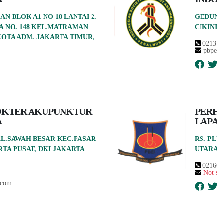
 BLOK A1 NO 18 LANTAI 2.
GEDUN
 NO. 148 KEL.MATRAMAN
CIKIN
OTA ADM. JAKARTA TIMUR,
0213
pbpe
OKTER AKUPUNKTUR
PER
A
LAP
 KEL.SAWAH BESAR KEC.PASAR
RS. P
TA PUSAT, DKI JAKARTA
UTAR
0216
Not 
.com