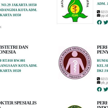
ADM. 
 NO.29 JAKARTA 10350
NDANGDIA KOTA ADM.
0213
KARTA 10350
pp.i
m
STETRI DAN
PERH
ONESIA
PENY
0 RT.010 RW.001
RUMAH
GANGSAAN KOTA ADM.
KEL.S
KARTA 10320
DKI J
0213
pb_p
KTER SPESIALIS
PERH
A
INDO