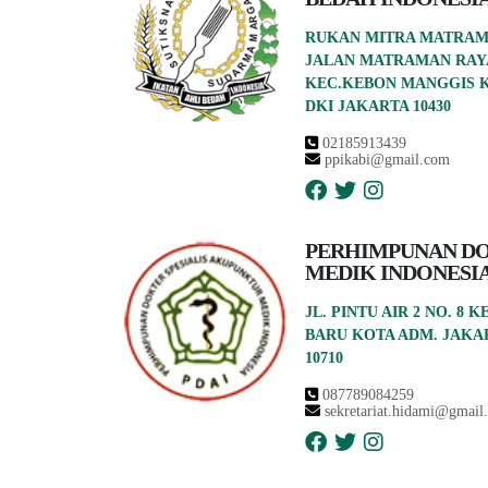
RUKAN MITRA MATRAMAN
JALAN MATRAMAN RAYA
KEC.KEBON MANGGIS K
DKI JAKARTA 10430
02185913439
ppikabi@gmail.com
PERHIMPUNAN D
MEDIK INDONESI
JL. PINTU AIR 2 NO. 8
BARU KOTA ADM. JAKAR
10710
087789084259
sekretariat.hidami@gmail